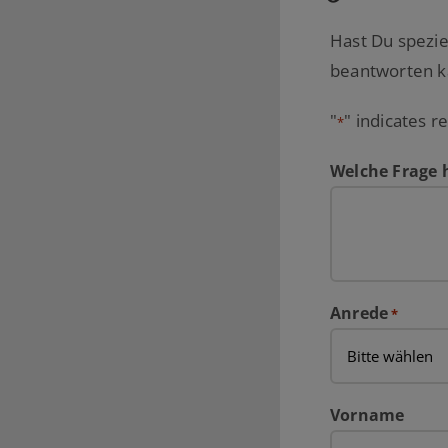
Hast Du spezie
beantworten ka
"
" indicates r
*
Welche Frage 
Anrede
*
Vorname