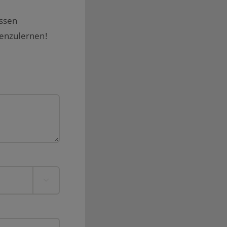
issen
nenzulernen!
