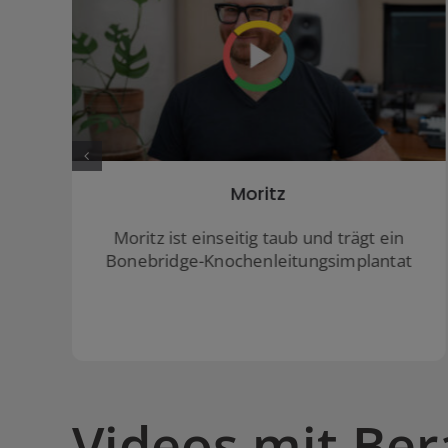
Familie Schröttner
Bei Familie Schröttner gibt es gleich zwei
Kinder mit CIs. Sie beide und ihre Mama
erzählen über den erfolgreichen Weg
zum Hören.
Videos mit Ber