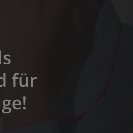
ls
d für
ge!