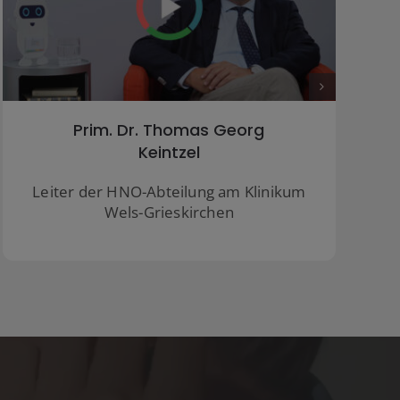
OA Dr. Martin Wernig
HNO-Spezialist und Oberarzt aus dem
Klinikum Klagenfurt