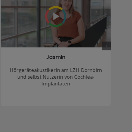
Stefanie & Robert
Stefanie und Robert leben mit den
Kindern derzeit in den USA. CI-Sohn Paul
und die Eltern berichten über ihre
Erfahrungen und das Lernen einer neuen
Sprache.