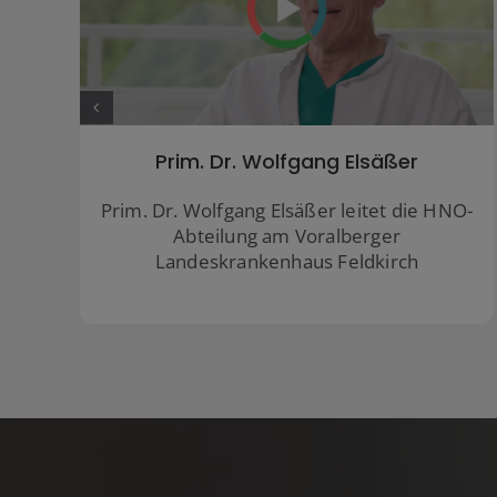
Prim. Univ. Prof. Dr. Georg
Mathias Sprinzl
O-
Leiter der HNO-Abteilung des
Universitätsklinikum St. Pölten