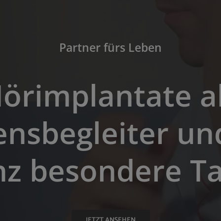
Partner fürs Leben
örimplantate a
nsbegleiter un
nz besondere Ta
JETZT ANSEHEN