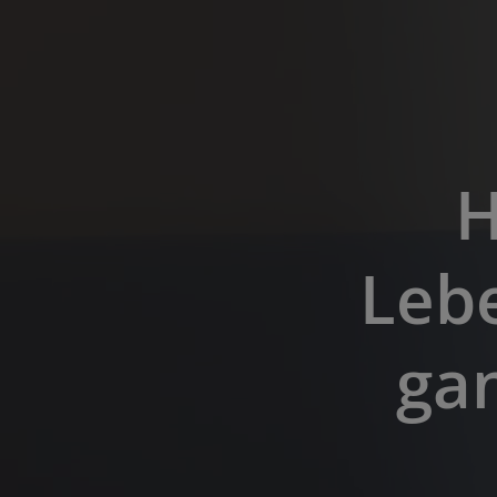
H
Lebe
ga