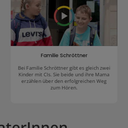
Jasmin
Hörgeräteakustikerin am LZH Dornbirn
und selbst Nutzerin von Cochlea-
Implantaten
aterInnen