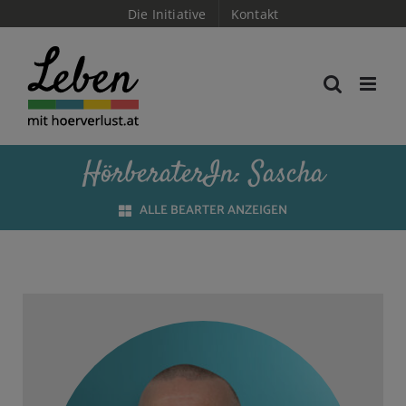
Skip
Die Initiative
Kontakt
to
content
HörberaterIn: Sascha
ALLE BEARTER ANZEIGEN