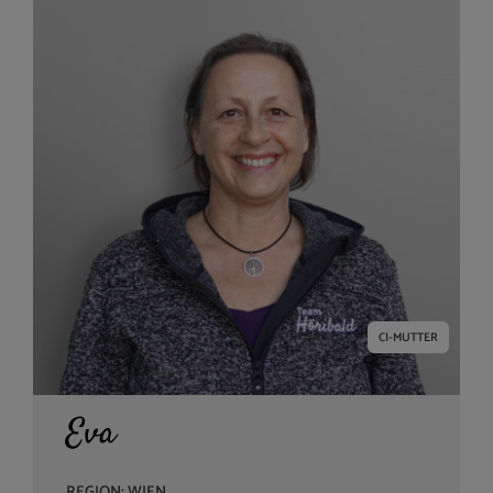
Kontaktart
Zusätzliche Sprache
Bundesland
Hörsystem
CI-MUTTER
Eva
REGION: WIEN