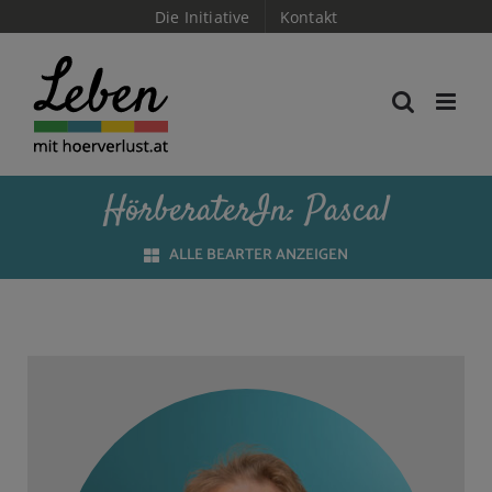
Skip
Die Initiative
Kontakt
to
content
HörberaterIn: Pascal
ALLE BEARTER ANZEIGEN