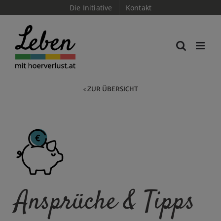
Skip
Die Initiative
Kontakt
to
content
< ZUR ÜBERSICHT
Ansprüche & Tipps