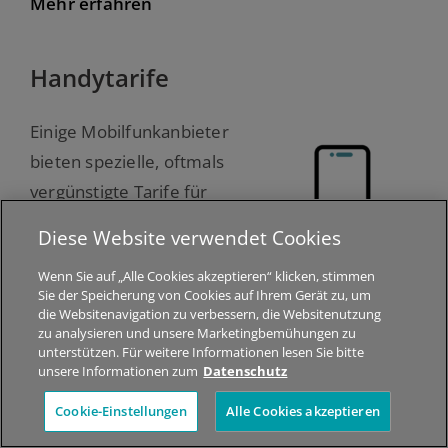
Mehr erfahren
Handytarife
Einige Mobilfunkanbieter
bieten spezielle, oftmals
vergünstigte Tarife für
hörbeeinträchtigte
Diese Website verwendet Cookies
Personen an:
Wenn Sie auf „Alle Cookies akzeptieren“ klicken, stimmen
Sie der Speicherung von Cookies auf Ihrem Gerät zu, um
Drei
die Websitenavigation zu verbessern, die Websitenutzung
Spusu
zu analysieren und unsere Marketingbemühungen zu
unterstützen. Für weitere Informationen lesen Sie bitte
A1
unsere Informationen zum
Datenschutz
bob
Cookie-Einstellungen
Alle Cookies akzeptieren