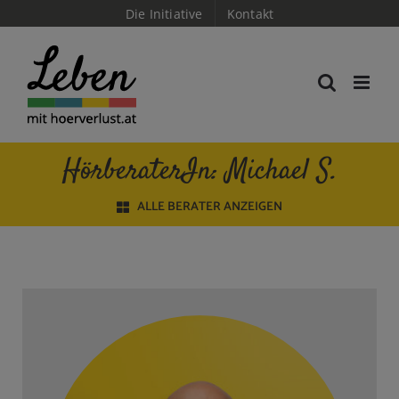
Skip
Die Initiative
Kontakt
to
content
HörberaterIn: Michael S.
ALLE BERATER ANZEIGEN