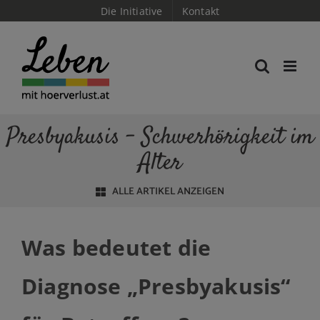
Skip
Die Initiative
Kontakt
to
content
Presbyakusis – Schwerhörigkeit im
Alter
ALLE ARTIKEL ANZEIGEN
Was bedeutet die
Diagnose „Presbyakusis“