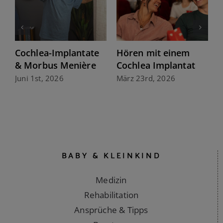
Das richtige Cochlea-
Zukunft hören: Ein
Implantat wählen
Hörimplantat,
immer die neuste
März 23rd, 2026
Technologie
März 20th, 2026
BABY & KLEINKIND
Medizin
Rehabilitation