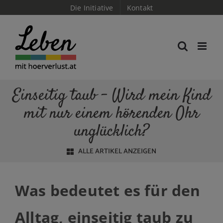
Skip
Die Initiative
Kontakt
to
content
Einseitig taub – Wird mein Kind
mit nur einem hörenden Ohr
unglücklich?
ALLE ARTIKEL ANZEIGEN
Was bedeutet es für den
Alltag, einseitig taub zu