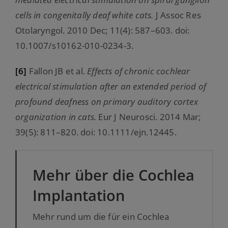
cells in congenitally deaf white cats.
J Assoc Res
Otolaryngol. 2010 Dec; 11(4): 587–603. doi:
10.1007/s10162-010-0234-3.
[6]
Fallon JB et al.
Effects of chronic cochlear
electrical stimulation after an extended period of
profound deafness on primary auditory cortex
organization in cats.
Eur J Neurosci. 2014 Mar;
39(5): 811–820. doi: 10.1111/ejn.12445.
Mehr über die Cochlea
Implantation
Mehr rund um die für ein Cochlea