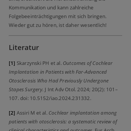
Kommunikation und kann zahlreiche
Folgebeeinträchtigungen mit sich bringen.
Wieder gut zu hören, ist daher wesentlich!
Literatur
[1]
Skarzynski PH et al.
Outcomes of Cochlear
Implantation in Patients with Far-Advanced
Otosclerosis Who Had Previously Undergone
Stapes Surgery.
J Int Adv Otol. 2024; 20(2): 101–
107. doi: 10.5152/iao.2024.231332.
[2]
Assiri M et al.
Cochlear implantation among
patients with otosclerosis: a systematic review of
clinical characteristics and outcomes.
Eur Arch