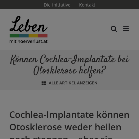
Skip
Die Initiative
Kontakt
to
content
Können Cochlea-Implantate bei
Otosklerose helfen?
ALLE ARTIKEL ANZEIGEN
Cochlea-Implantate können
Otosklerose weder heilen