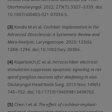
Otorhinolaryngol. 2022; 279(7): 3327–3339. doi:
10.1007/s00405-021-07036-5.
[3]
Kondo M et al.
Cochlear Implantation in Far
Advanced Otosclerosis: A Systematic Review and
Meta-Analysis.
Laryngoscope. 2023; 133(6):
1288–1296. doi: 10.1002/lary.30386.
[4]
Kopelovich JC et al.
Intracochlear electrical
stimulation suppresses apoptotic signaling in rat
spiral ganglion neurons after deafening in vivo.
Otolaryngol Head Neck Surg. 2013 Nov; 149(5):
745–752. doi: 10.1177/0194599813498702.
[5]
Chen I et al.
The effect of cochlear-implant-
mediated electrical stimulation on spiral ganglion